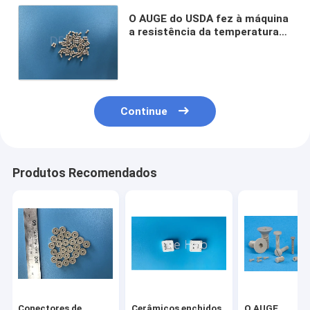
O AUGE do USDA fez à máquina
a resistência da temperatura
do tubo da tubulação de
Polyetheretherketone das
peças
Continue
Produtos Recomendados
Conectores de
Cerâmicos enchidos
O AUGE