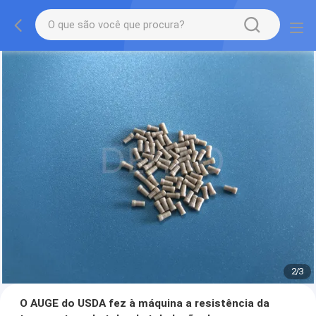
2
/
3
O AUGE do USDA fez à máquina a resistência da