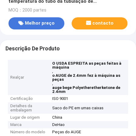
temperatura do tubo da tubulação de
Polyetheretherketone das peças
MOQ：2000 partes
Melhor preço
contacto
Descrição De Produto
O USDA ESPREITA as peças feitas à
máquina
,
o AUGE de 2.4mm fez à máquina as
Realçar
peças
,
auge bege Polyetheretherketone de
2.4mm
Certificação
ISO 9001
Detalhes da
Saco do PE em umas caixas
embalagem
Lugar de origem
China
Marca
DeHao
Número do modelo
Peças do AUGE