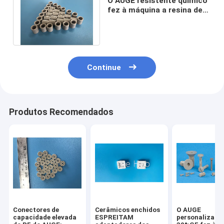
O AUGE resistente químico
fez à máquina a resina de
Polyetheretherketone das
peças
Continue
Produtos Recomendados
Conectores de
Cerâmicos enchidos
O AUGE
capacidade elevada
ESPREITAM
personalizado