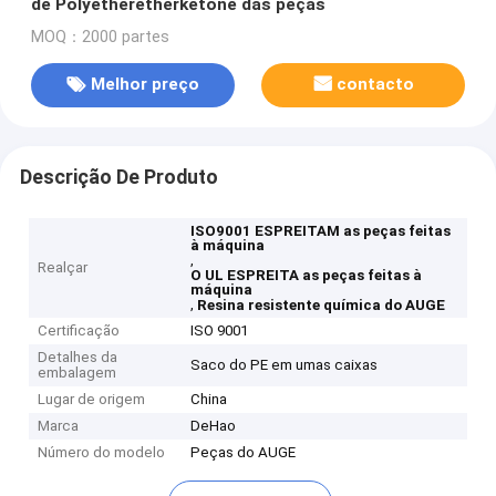
de Polyetheretherketone das peças
MOQ：2000 partes
Melhor preço
contacto
Descrição De Produto
ISO9001 ESPREITAM as peças feitas
à máquina
,
Realçar
O UL ESPREITA as peças feitas à
máquina
,
Resina resistente química do AUGE
Certificação
ISO 9001
Detalhes da
Saco do PE em umas caixas
embalagem
Lugar de origem
China
Marca
DeHao
Número do modelo
Peças do AUGE